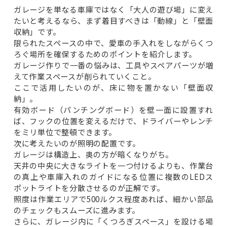
ガレージを単なる車庫ではなく「大人の遊び場」に変え
たいと考えるなら、まず着目すべきは「動線」と「壁面
収納」です。
限られたスペースの中で、愛車の手入れをしながらくつ
ろぐ場所を確保するためのポイントを紹介します。
ガレージ作りで一番の悩みは、工具やスペアパーツが増
えて作業スペースが削られていくこと。
ここで活用したいのが、床に物を置かない「壁面収
納」。
有効ボード（パンチングボード）を壁一面に設置すれ
ば、フックの位置を変えるだけで、ドライバーやレンチ
をミリ単位で整頓できます。
次に考えたいのが照明の配置です。
ガレージは構造上、奥の方が暗くなりがち。
天井の中央に大きなライトを一つ付けるよりも、作業台
の真上や車庫入れのガイドになる位置に複数のLEDス
ポットライトを分散させるのが正解です。
照度は作業エリアで500ルクス程度あれば、細かい部品
のチェックもスムーズに進みます。
さらに、ガレージ内に「くつろぎスペース」を設ける場